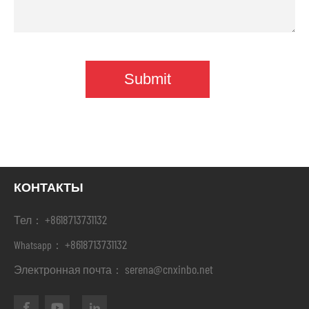
КОНТАКТЫ
+8618713731132
Тел：
+8618713731132
Whatsapp：
serena@cnxinbo.net
Электронная почта：