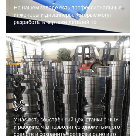
На нашем заводе есть профессиональные
инженеры и дизайнеры. Которые могут
разработать чертежи деталей по
требованию клиентов в короткие сроки. И
точно соответствовать профилю и
запросу.
У нас есть собственный цех, станки с ЧПУ
и рабочие, что позволит сэкономить много
средств и сохранить процесс в одно и то