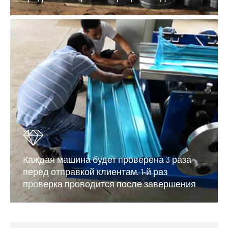
же время на каждом этапе.
Проектирование и обработка с ЧПУ
осуществляется нами самостоятельно, и
все этапы выполняются в одно и то же
время, а затем мы обеспечиваем поставку
каждого станка в короткие сроки.
Каждая машина будет проверена 3 раза
перед отправкой клиентам. 1-й раз
проверка проводится после завершения
работы машины для проверки каждой
детали и профиля в соответствии с
потребностями клиентов. 2-й раз —