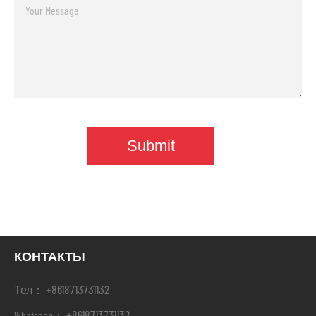
КОНТАКТЫ
+8618713731132
Тел：
+8618713731132
Whatsapp：