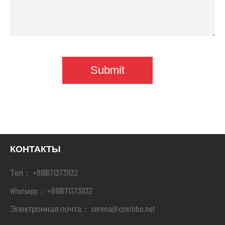
КОНТАКТЫ
+8618713731132
Тел：
+8618713731132
Whatsapp：
serena@cnxinbo.net
Электронная почта：