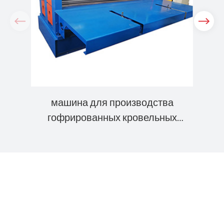
П
машина для производства
гофрированных кровельных
панелей