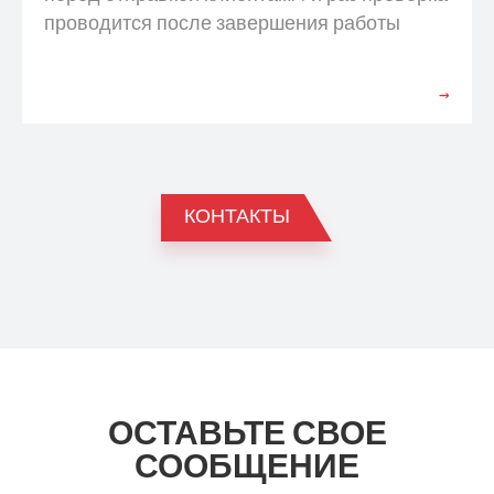
проводится после завершения работы
машины для проверки каждой детали и
профиля в соответствии с потребностями
→
клиентов. 2-й раз — тестирование машин
для обеспечения работы, а также фото- и
видеосъемка для проверки клиентом. 3-й
раз — перед загрузкой контейнера.
КОНТАКТЫ
ОСТАВЬТЕ СВОЕ
СООБЩЕНИЕ