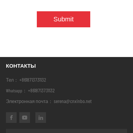
КОНТАКТЫ
+8618713731132
Тел：
+8618713731132
Whatsapp：
serena@cnxinbo.net
Электронная почта：