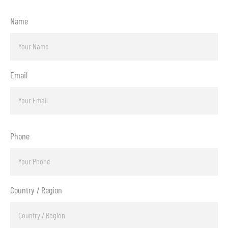
Name
Email
Phone
Country / Region