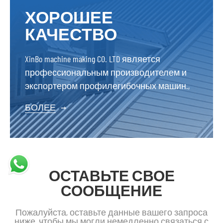
используются уже сотни лет,
ХОРОШЕЕ
и профилегибочные машины
КАЧЕСТВО
как новая технология
формовки постепенно
демонстрируют свои
XinBo machine making CO. LTD является
уникальные преимущества.
профессиональным производителем и
экспортером профилегибочных машин.,
БОЛЕЕ
→
ОСТАВЬТЕ СВОЕ
СООБЩЕНИЕ
Пожалуйста, оставьте данные вашего запроса
ниже, чтобы мы могли немедленно связаться с