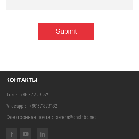
КОНТАКТЫ
+8618713731132
Тел：
+8618713731132
Whatsapp：
serena@cnxinbo.net
Электронная почта：