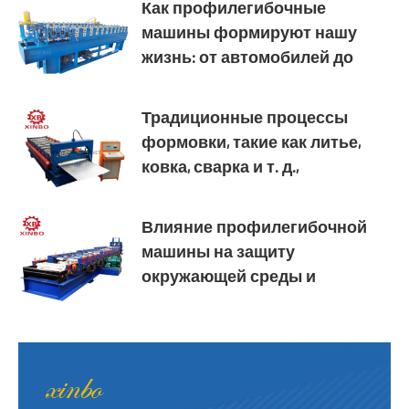
Как профилегибочные
машины формируют нашу
жизнь: от автомобилей до
бытовой техники — везде
Традиционные процессы
формовки, такие как литье,
ковка, сварка и т. д.,
используются уже сотни лет,
и профилегибочные машины
Влияние профилегибочной
как новая технология
машины на защиту
формовки постепенно
окружающей среды и
демонстрируют свои
устойчивое развитие
уникальные
преимущества.Традиционные
процессы формовки, такие
как литье, ковка, сварка и т. д.,