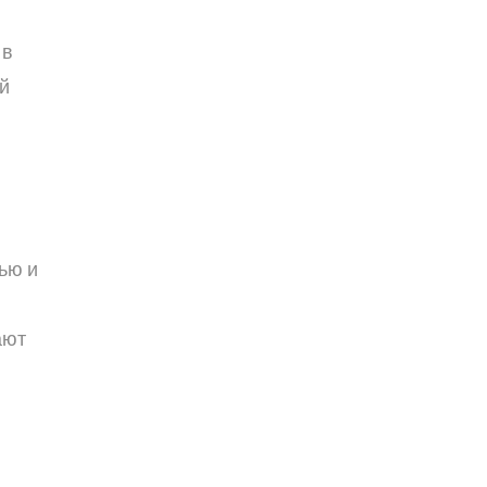
 в
й
ью и
ают