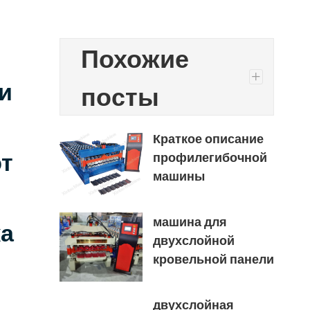
Похожие
+
ни
посты
Краткое описание
т
профилегибочной
машины
машина для
ка
двухслойной
кровельной панели
двухслойная