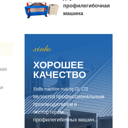
профилегибочная
машина
ХОРОШЕЕ
ная
КАЧЕСТВО
ми
XinBo machine making CO. LTD
является профессиональным
производителем и
экспортером
профилегибочных машин.,