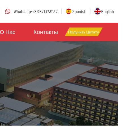
Whatsapp:+8618713731132
Spanish
English
О Нас
Контакты
Получить Цитату