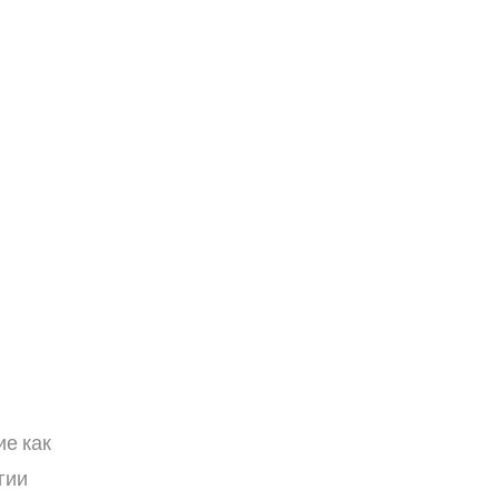
е как
гии