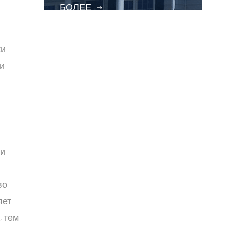
БОЛЕЕ
→
ки
и
 и
во
яет
, тем