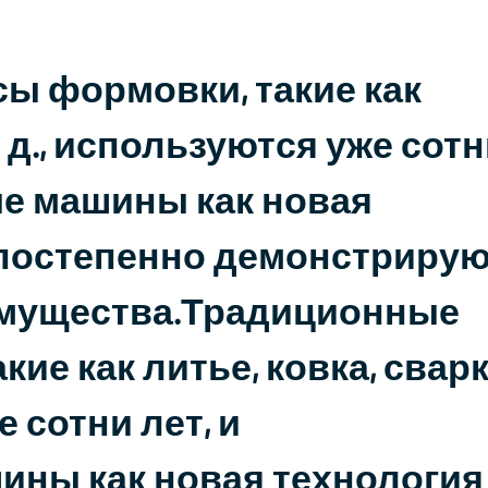
ы формовки, такие как
т. д., используются уже сот
ые машины как новая
постепенно демонстрирую
имущества.Традиционные
ие как литье, ковка, свар
е сотни лет, и
ны как новая технология