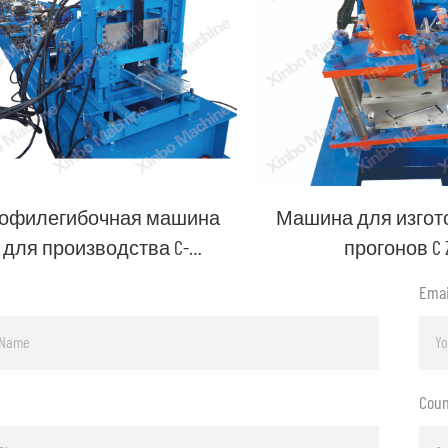
офилегибочная машина
Машина для изгот
для производства C-
прогонов C 
образных прогонов
Emai
Coun