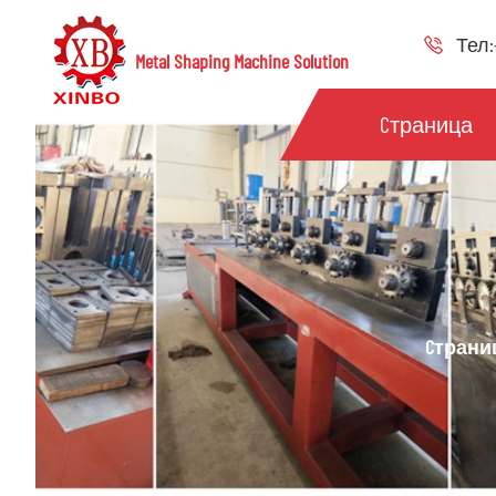
Тел:+
Metal Shaping Machine Solution
Cтраница
Cтрани