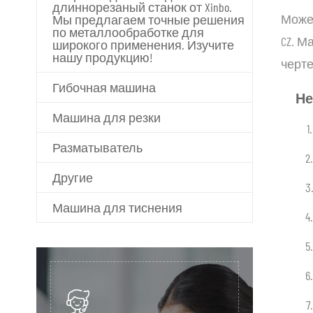
длиннорезаный станок от Xinbo.
Может
Мы предлагаем точные решения
по металлообработке для
CZ. М
широкого применения. Изучите
нашу продукцию!
черт
Гибочная машина
Не
Машина для резки
1.
Разматыватель
2.
Другие
3
Машина для тиснения
4.
5.
6.
7.