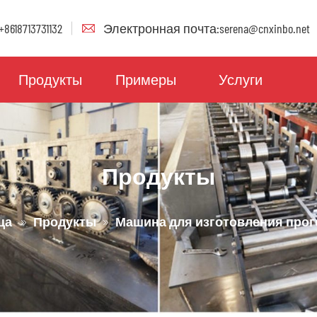
8618713731132
Электронная почта:serena@cnxinbo.net
Продукты
Примеры
Услуги
Продукты
ца
Продукты
Машина для изготовления прого