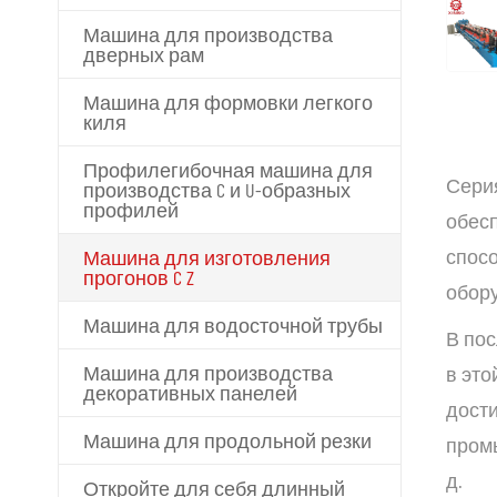
Машина для производства
дверных рам
Машина для формовки легкого
киля
Профилегибочная машина для
Сери
производства C и U-образных
профилей
обесп
спос
Машина для изготовления
прогонов C Z
обор
Машина для водосточной трубы
В по
Машина для производства
в это
декоративных панелей
дости
Машина для продольной резки
пром
д.
Откройте для себя длинный