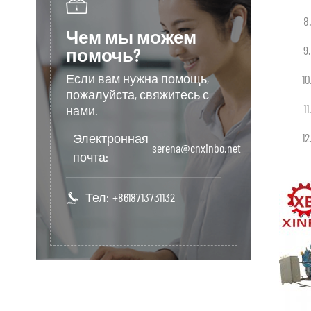
8
Чем мы можем
9.
помочь?
Если вам нужна помощь,
10
пожалуйста, свяжитесь с
11
нами.
12
Электронная
serena@cnxinbo.net
почта:
Тел:
+8618713731132