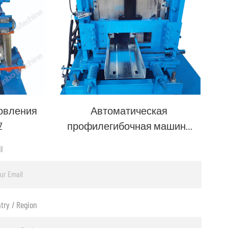
овления
Автоматическая
Z
профилегибочная машина
для производства
l
профилей C-профиля
try / Region