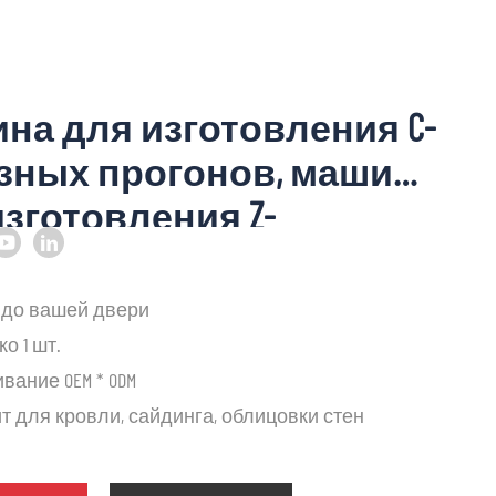
на для изготовления C-
зных прогонов, машина
изготовления Z-
зных прогонов, машина
изготовления C-
а до вашей двери
зных прогонов
ко 1 шт.
вание OEM * ODM
т для кровли, сайдинга, облицовки стен