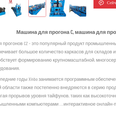
Сейч
Машина для прогона C, машина для прог
я прогонов CZ – это популярный продукт промышлен
ечивает большое количество каркасов для складов и 
обствует формированию крупномасштабной, многосер
удования.
следние годы Xinbo занимается программным обеспеч
й области также постепенно внедряются в серию про
гая прорывов уровня тайфунов, таких как высокото
ышленными компьютерами
.
, интерактивное онлайн