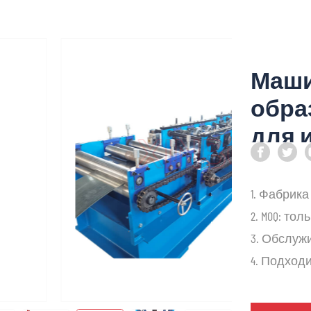
Маши
обра
для 
обра
для 
1. Фабрик
обра
2. MOQ: толь
3. Обслужи
4. Подходи