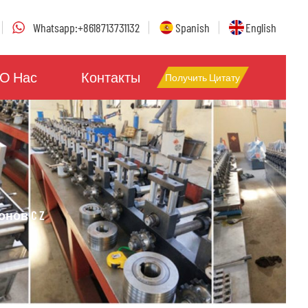
Whatsapp:+8618713731132
Spanish
English
О Нас
Контакты
Получить Цитату
нов C Z