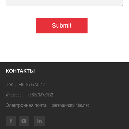
КОНТАКТЫ
+8618713731132
Тел：
+8618713731132
Whatsapp：
serena@cnxinbo.net
Электронная почта：