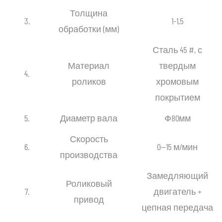
Толщина
3.
1-1,5
обработки (мм)
Сталь 45 #, с
Материал
твердым
4.
роликов
хромовым
покрытием
5.
Диаметр вала
Ф80мм
Скорость
6.
0—15 м/мин
производства
Замедляющий
Роликовый
7.
двигатель +
привод
цепная передача