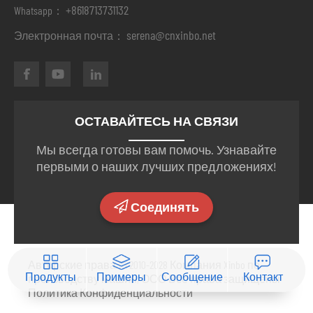
+8618713731132
Whatsapp：
serena@cnxinbo.net
Электронная почта：
ОСТАВАЙТЕСЬ НА СВЯЗИ
Мы всегда готовы вам помочь. Узнавайте
первыми о наших лучших предложениях!
Соединять
Авторские права © 2010-2028 Компания Xinbo по
Продукты
Примеры
Сообщение
Контакт
производству машин, ООО Все права защищены
Политика Конфиденциальности