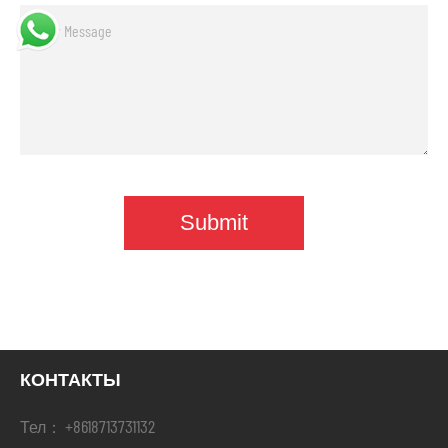
КОНТАКТЫ
+8618713731132
Тел：