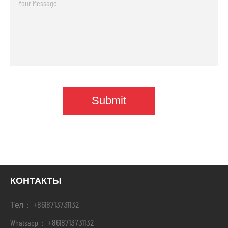
КОНТАКТЫ
+8618713731132
Тел：
+8618713731132
Whatsapp：