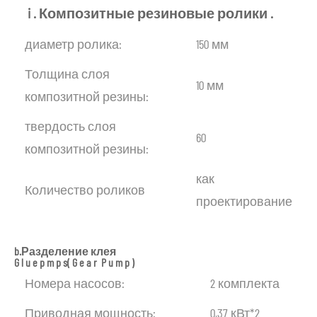
i
.
Композитные
резиновые
ролики
.
диаметр ролика:
150 мм
Толщина слоя
10 мм
композитной резины:
твердость слоя
60
композитной резины:
как
Количество роликов
проектирование
b.Разделение
клея
G
l
u
e
p
m
p
s(
G
e
a
r
P
u
m
p
)
Номера насосов:
2 комплекта
Приводная мощность:
0,37 кВт*2