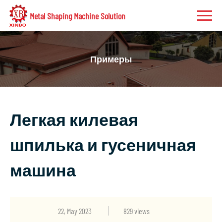
Metal Shaping Machine Solution
Примеры
Легкая килевая
шпилька и гусеничная
машина
22, May 2023
829 views