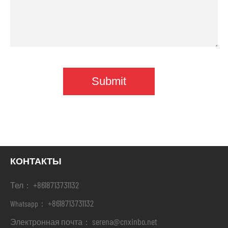
КОНТАКТЫ
+8618713731132
Тел：
+8618713731132
Whatsapp：
serena@cnxinbo.net
Электронная почта：