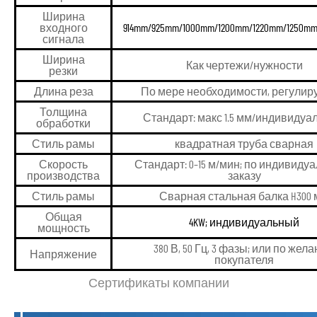
Ширина
входного
914mm/925mm/1000mm/1200mm/1220mm/1250mm/
сигнала
Ширина
Как чертежи/нужности
резки
Длина реза
По мере необходимости, регули
Толщина
Стандарт: макс 1.5 мм/индивиду
обработки
Стиль рамы
квадратная труба сварная
Скорость
Стандарт: 0–15 м/мин; по индивиду
производства
заказу
Стиль рамы
Сварная стальная балка H300
Общая
4KW; индивидуальный
мощность
380 В, 50 Гц, 3 фазы; или по жел
Напряжение
покупателя
Сертификаты компании