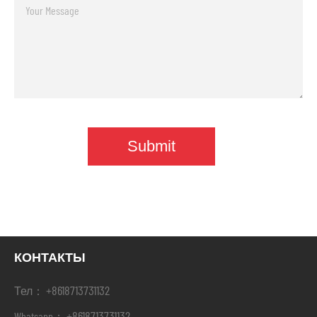
КОНТАКТЫ
+8618713731132
Тел：
+8618713731132
Whatsapp：