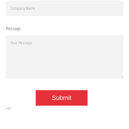
Message
-->